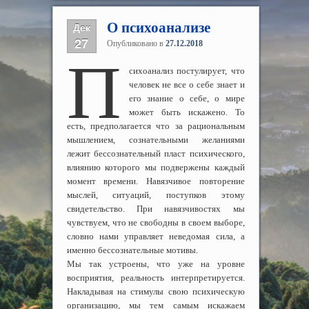
О психоанализе
Дек
27
Опубликовано в
27.12.2018
П
сихоанализ постулирует, что
человек не все о себе знает и
его знание о себе, о мире
может быть искажено. То
есть, предполагается что за рациональным
мышлением, сознательными желаниями
лежит бессознательный пласт психического,
влиянию которого мы подвержены каждый
момент времени. Навязчивое повторение
мыслей, ситуаций, поступков этому
свидетельство. При навязчивостях мы
чувствуем, что не свободны в своем выборе,
словно нами управляет неведомая сила, а
именно бессознательные мотивы.
Мы так устроены, что уже на уровне
восприятия, реальность интерпретируется.
Накладывая на стимулы свою психическую
организацию, мы тем самым искажаем