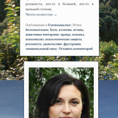
реальность, кто-то в большей, кто-то в
меньшей степени.
Читать полностью
→
Опубликовано в
О психоанализе
|
Метки
бессознательное
,
Боль
,
иллюзия
,
истина
,
навязчивое повторение
,
правда
,
психика
,
психоанализ
,
психологические защиты
,
реальность
,
удовольствие
,
фрустрация
,
эмоциональный опыт
|
Оставить комментарий