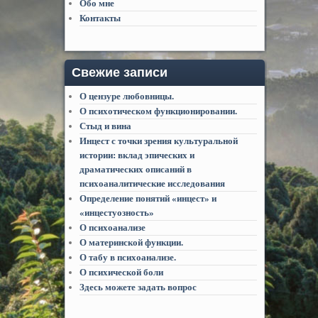
Обо мне
Контакты
Свежие записи
О цензуре любовницы.
О психотическом функционировании.
Стыд и вина
Инцест с точки зрения культуральной
истории: вклад эпических и
драматических описаний в
психоаналитические исследования
Определение понятий «инцест» и
«инцестуозность»
О психоанализе
О материнской функции.
О табу в психоанализе.
О психической боли
Здесь можете задать вопрос