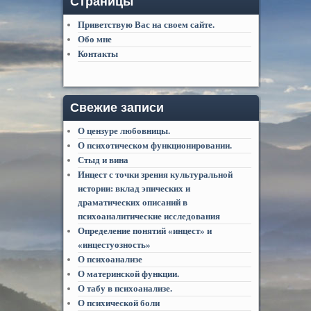
Страницы
Приветствую Вас на своем сайте.
Обо мне
Контакты
Свежие записи
О цензуре любовницы.
О психотическом функционировании.
Стыд и вина
Инцест с точки зрения культуральной
истории: вклад эпических и
драматических описаний в
психоаналитические исследования
Определение понятий «инцест» и
«инцестуозность»
О психоанализе
О материнской функции.
О табу в психоанализе.
О психической боли