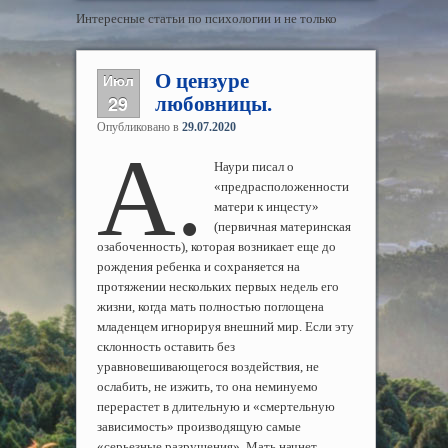
Интересные статьи по психологии и не только
О цензуре
Июл
29
любовницы.
Опубликовано в
29.07.2020
А.
Наури писал о
«предрасположенности
матери к инцесту»
(первичная материнская
озабоченность), которая возникает еще до
рождения ребенка и сохраняется на
протяжении нескольких первых недель его
жизни, когда мать полностью поглощена
младенцем игнорируя внешний мир. Если эту
склонность оставить без
уравновешивающегося воздействия, не
ослабить, не изжить, то она неминуемо
перерастет в длительную и «смертельную
зависимость» производящую самые
«серьезные разрушения». Мать начнет