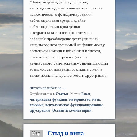
У.Бион выделил две предпосылки,
необходимые для установления в психике
психотического функционирования
неблагоприятная среда и крайне
неблагоприятная врожденная
предрасположенность (конституция
ребенка): преобладание деструктивных
импульсов; неразрешимый конфликт между
влечением к жизни и влечением к смерти,
высокий уровень тревоги («страх
неминуемого уничтожения»), превышающий
возможности младенца, совладать с ней, а
также полная непереносимость фрустрации.
Читать полностью
→
Опубликовано в
Статьи
|
Метки
Бион
,
материнская функция
,
материнство
,
мать
,
психика
,
психотическое функционирование
,
фрустрация
|
Оставить комментарий
Стыд и вина
Мар