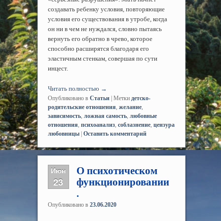
создавать ребенку условия, повторяющие
условия его существования в утробе, когда
он ни в чем не нуждался, словно пытаясь
вернуть его обратно в чрево, которое
способно расширятся благодаря его
эластичным стенкам, совершая по сути
инцест.
Читать полностью
→
Опубликовано в
Статьи
|
Метки
детско-
родительские отношения
,
желание
,
зависимость
,
ложная самость
,
любовные
отношения
,
психоанализ
,
соблазнение
,
цензура
любовницы
|
Оставить комментарий
О психотическом
Июн
23
функционировании
.
Опубликовано в
23.06.2020