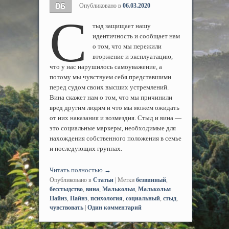
06
Опубликовано в
06.03.2020
С
тыд защищает нашу
идентичность и сообщает нам
о том, что мы пережили
вторжение и эксплуатацию,
что у нас нарушилось самоуважение, а
потому мы чувствуем себя представшими
перед судом своих высших устремлений.
Вина скажет нам о том, что мы причинили
вред другим людям и что мы можем ожидать
от них наказания и возмездия. Стыд и вина —
это социальные маркеры, необходимые для
нахождения собственного положения в семье
и последующих группах.
Читать полностью
→
Опубликовано в
Статьи
|
Метки
безвинный
,
бесстыдство
,
вина
,
Малькольм
,
Малькольм
Пайнз
,
Пайнз
,
психология
,
социальный
,
стыд
,
чувствовать
|
Один
комментарий