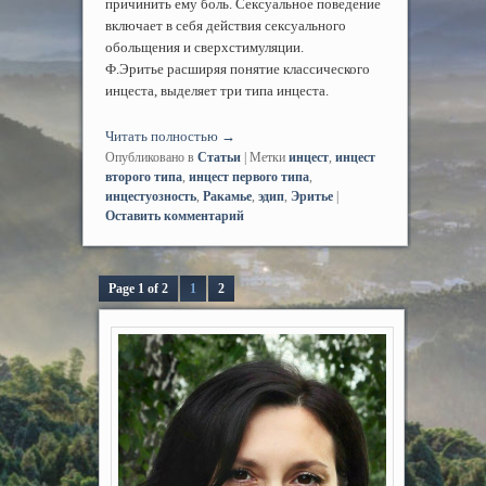
причинить ему боль. Сексуальное поведение
включает в себя действия сексуального
обольщения и сверхстимуляции.
Ф.Эритье расширяя понятие классического
инцеста, выделяет три типа инцеста.
Читать полностью
→
Опубликовано в
Статьи
|
Метки
инцест
,
инцест
второго типа
,
инцест первого типа
,
инцестуозность
,
Ракамье
,
эдип
,
Эритье
|
Оставить комментарий
Page 1 of 2
1
2