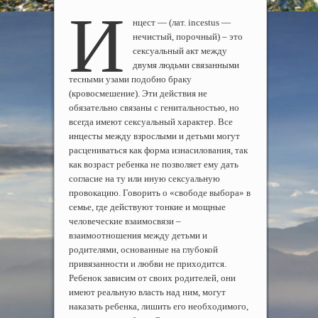
И
нцест — (лат. incestus —
нечистый, порочный) – это
сексуальный акт между
двумя людьми связанными
тесными узами подобно браку
(кровосмешение). Эти действия не
обязательно связаны с генитальностью, но
всегда имеют сексуальный характер. Все
инцесты между взрослыми и детьми могут
расцениваться как форма изнасилования, так
как возраст ребенка не позволяет ему дать
согласие на ту или иную сексуальную
провокацию. Говорить о «свободе выбора» в
семье, где действуют тонкие и мощные
человеческие взаимосвязи –
взаимоотношения между детьми и
родителями, основанные на глубокой
привязанности и любви не приходится.
Ребенок зависим от своих родителей, они
имеют реальную власть над ним, могут
наказать ребенка, лишить его необходимого,