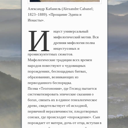
Александр Кабанель (Alexandre Cabanel;
1823–1889). «Прощание Эдипа и
Иокасты».
И
нцест универсальный
мифологический мотив. Вся
древняя мифология полна
инцестуозных и
промискуитетных сюжетов.
Мифологические традиции всех времен
народов повествуют о чудовищных
порождениях, беспощадных битвах,
образованиях, возникающих из
первозданного беспорядка.
Поэма «Теогонония», где Гесиод пытается
систематизировать эпические сказания о
богах, связать их в единое генеалогическое
древо, свидетельствует об исходной,
первичной неразличимости; плодотворных
союзах, где происходит «порождение». Сын
порождает от матери, дочь от отца, вступая в