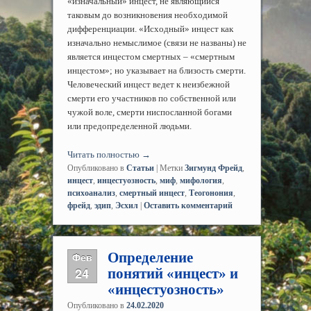
«изначальный» инцест, не являющийся
таковым до возникновения необходимой
дифференциации. «Исходный» инцест как
изначально немыслимое (связи не названы) не
является инцестом смертных – «смертным
инцестом»; но указывает на близость смерти.
Человеческий инцест ведет к неизбежной
смерти его участников по собственной или
чужой воле, смерти ниспосланной богами
или предопределенной людьми.
Читать полностью
→
Опубликовано в
Статьи
|
Метки
Зигмунд Фрейд
,
инцест
,
инцестуозность
,
миф
,
мифология
,
психоанализ
,
смертный инцест
,
Теогонония
,
фрейд
,
эдип
,
Эсхил
|
Оставить комментарий
Определение
Фев
24
понятий «инцест» и
«инцестуозность»
Опубликовано в
24.02.2020