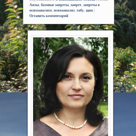
Анзье
,
базовые запреты
,
запрет
,
запреты в
психоанализе
,
психоанализ
,
табу
,
эдип
|
Оставить комментарий