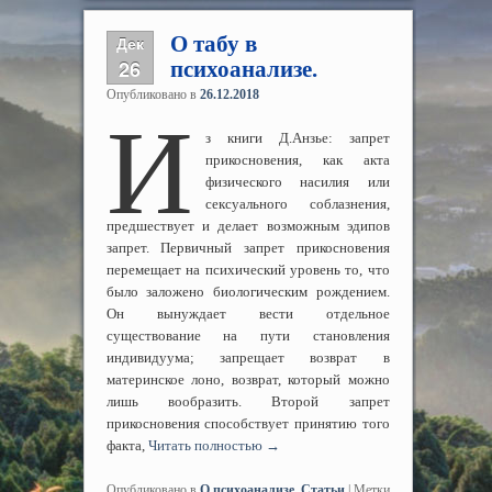
О табу в
Дек
26
психоанализе.
Опубликовано в
26.12.2018
И
з книги Д.Анзье: запрет
прикосновения, как акта
физического насилия или
сексуального соблазнения,
предшествует и делает возможным эдипов
запрет. Первичный запрет прикосновения
перемещает на психический уровень то, что
было заложено биологическим рождением.
Он вынуждает вести отдельное
существование на пути становления
индивидуума; запрещает возврат в
материнское лоно, возврат, который можно
лишь вообразить. Второй запрет
прикосновения способствует принятию того
факта,
Читать полностью
→
Опубликовано в
О психоанализе
,
Статьи
|
Метки